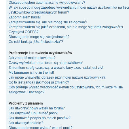
Dlaczego jestem automatycznie wylogowywany?
W jaki sposób mogę zapobiec wyświetlaniu mojej nazwy użytkownika na liśc
użytkowników przeglądających forum?
Zapomniałem hasła!
Zarejestrowałem się, ale nie mogę się zalogować!
Zarejestrowałem się jakiś czas temu, ale nie mogę się teraz zalogować!?!
Czym jest COPPA?
Dlaczego nie mogę się zarejestrować?
Co robi funkcja „Usuń ciasteczka”?
Preferencje i ustawienia użytkowników
Jak zmienić moje ustawienia?
Czasy wyświetlane na forum są nieprawidłowe!
Zmieniłem strefę czasową, a wyświetlany czas nadal jest zły!
My language is not in the list!
Jak mogę wyświetlić obrazek przy mojej nazwie użytkownika?
Co to jest ranga i jak mogę ją zmienić?
Gdy próbuję wysłać wiadomość e-mail do użytkownika, forum każe mi się
zalogować. Dlaczego?
Problemy z pisaniem
Jak utworzyć nowy wątek na forum?
Jak edytować lub usunąć post?
Jak dodawać podpis do moich postów?
Jak utworzyć ankietę?
Dlaczego nie mogę wybrać więcej opcji?