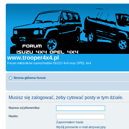
www.trooper4x4.pl
Forum miłośników samochodów ISUZU 4x4 oraz OPEL 4x4
Strona główna forum
Musisz się zalogować, żeby cytować posty w tym dziale.
Nazwa użytkownika:
Hasło:
Zapomniałem hasła
Wyślij ponownie e-mail aktywacyjny