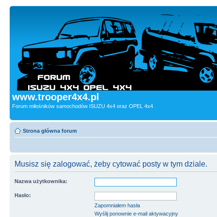
www.trooper4x4.pl
Forum miłośników samochodów ISUZU 4x4 oraz OPEL 4x4
Strona główna forum
Musisz się zalogować, żeby cytować posty w tym dziale.
Nazwa użytkownika:
Hasło:
Zapomniałem hasła
Wyślij ponownie e-mail aktywacyjny