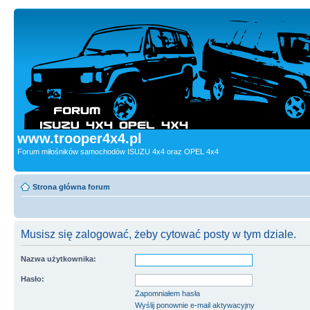
www.trooper4x4.pl
Forum miłośników samochodów ISUZU 4x4 oraz OPEL 4x4
Strona główna forum
Musisz się zalogować, żeby cytować posty w tym dziale.
Nazwa użytkownika:
Hasło:
Zapomniałem hasła
Wyślij ponownie e-mail aktywacyjny