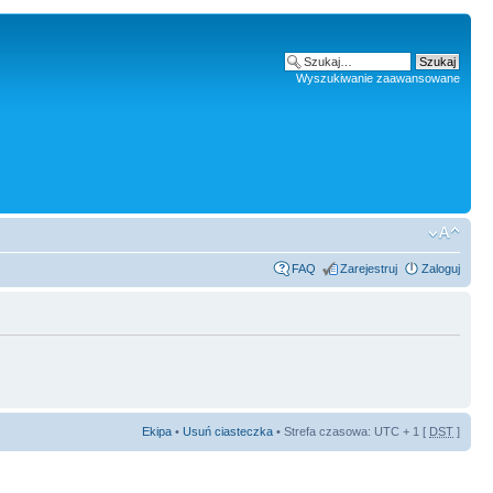
Wyszukiwanie zaawansowane
FAQ
Zarejestruj
Zaloguj
Ekipa
•
Usuń ciasteczka
• Strefa czasowa: UTC + 1 [
DST
]