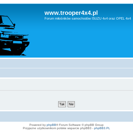
www.trooper4x4.pl
Forum miłośników samochodów ISUZU 4x4 oraz OPEL 4x4
Powered by
phpBB
® Forum Software © phpBB Group
Przyjazne użytkownikom polskie wsparcie phpBB3 -
phpBB3.PL