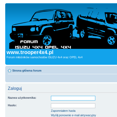
www.trooper4x4.pl
Forum miłośników samochodów ISUZU 4x4 oraz OPEL 4x4
Strona główna forum
Zaloguj
Nazwa użytkownika:
Hasło:
Zapomniałem hasła
Wyślij ponownie e-mail aktywacyjny