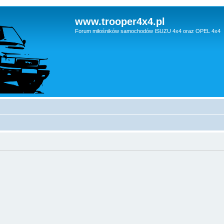
www.trooper4x4.pl
Forum miłośników samochodów ISUZU 4x4 oraz OPEL 4x4