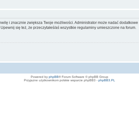
 chwilę i znacznie zwiększa Twoje możliwości. Administrator może nadać dodatkow
 Upewnij się też, że przeczytałeś/aś wszystkie regulaminy umieszczone na forum.
Powered by
phpBB
® Forum Software © phpBB Group
Przyjazne użytkownikom polskie wsparcie phpBB3 -
phpBB3.PL