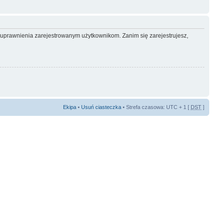
e uprawnienia zarejestrowanym użytkownikom. Zanim się zarejestrujesz,
Ekipa
•
Usuń ciasteczka
• Strefa czasowa: UTC + 1 [
DST
]