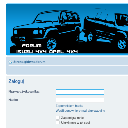
Strona główna forum
Zaloguj
Nazwa użytkownika:
Hasło:
Zapomniałem hasła
Wyślij ponownie e-mail aktywacyjny
Zapamiętaj mnie
Ukryj mnie w tej sesji