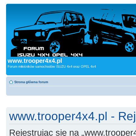
www.trooper4x4.pl
Forum miłośników samochodów ISUZU 4x4 oraz OPEL 4x4
Strona główna forum
www.trooper4x4.pl - Rej
Rejestrując się na „www.trooper