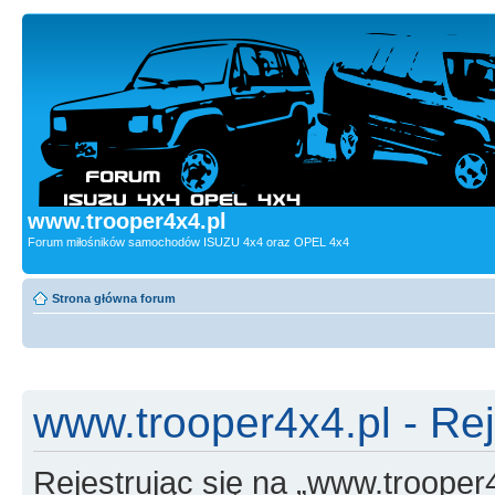
www.trooper4x4.pl
Forum miłośników samochodów ISUZU 4x4 oraz OPEL 4x4
Strona główna forum
www.trooper4x4.pl - Rej
Rejestrując się na „www.trooper