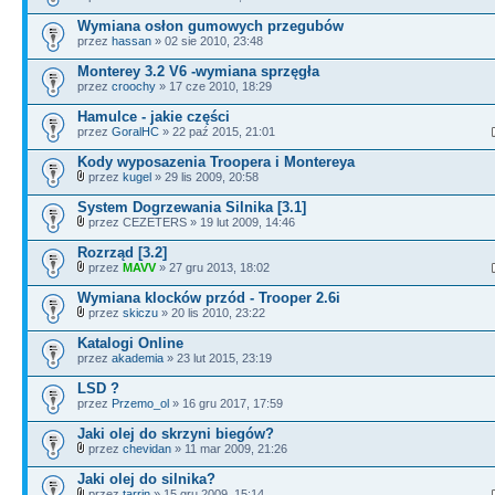
Wymiana osłon gumowych przegubów
przez
hassan
» 02 sie 2010, 23:48
Monterey 3.2 V6 -wymiana sprzęgła
przez
croochy
» 17 cze 2010, 18:29
Hamulce - jakie części
przez
GoralHC
» 22 paź 2015, 21:01
Kody wyposazenia Troopera i Montereya
przez
kugel
» 29 lis 2009, 20:58
System Dogrzewania Silnika [3.1]
przez CEZETERS » 19 lut 2009, 14:46
Rozrząd [3.2]
przez
MAVV
» 27 gru 2013, 18:02
Wymiana klocków przód - Trooper 2.6i
przez
skiczu
» 20 lis 2010, 23:22
Katalogi Online
przez
akademia
» 23 lut 2015, 23:19
LSD ?
przez
Przemo_ol
» 16 gru 2017, 17:59
Jaki olej do skrzyni biegów?
przez
chevidan
» 11 mar 2009, 21:26
Jaki olej do silnika?
przez
tarrin
» 15 gru 2009, 15:14