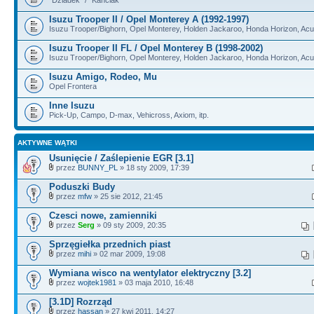
Isuzu Trooper II / Opel Monterey A (1992-1997)
Isuzu Trooper/Bighorn, Opel Monterey, Holden Jackaroo, Honda Horizon, Ac
Isuzu Trooper II FL / Opel Monterey B (1998-2002)
Isuzu Trooper/Bighorn, Opel Monterey, Holden Jackaroo, Honda Horizon, Ac
Isuzu Amigo, Rodeo, Mu
Opel Frontera
Inne Isuzu
Pick-Up, Campo, D-max, Vehicross, Axiom, itp.
AKTYWNE WĄTKI
Usunięcie / Zaślepienie EGR [3.1]
przez
BUNNY_PL
» 18 sty 2009, 17:39
Poduszki Budy
przez
mfw
» 25 sie 2012, 21:45
Czesci nowe, zamienniki
przez
Serg
» 09 sty 2009, 20:35
Sprzęgiełka przednich piast
przez
mihi
» 02 mar 2009, 19:08
Wymiana wisco na wentylator elektryczny [3.2]
przez
wojtek1981
» 03 maja 2010, 16:48
[3.1D] Rozrząd
przez
hassan
» 27 kwi 2011, 14:27