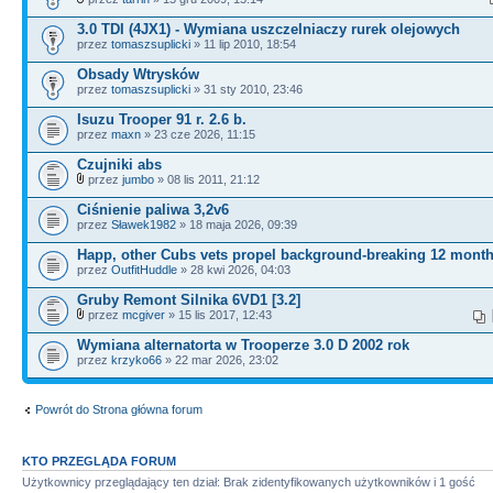
3.0 TDI (4JX1) - Wymiana uszczelniaczy rurek olejowych
przez
tomaszsuplicki
» 11 lip 2010, 18:54
Obsady Wtrysków
przez
tomaszsuplicki
» 31 sty 2010, 23:46
Isuzu Trooper 91 r. 2.6 b.
przez
maxn
» 23 cze 2026, 11:15
Czujniki abs
przez
jumbo
» 08 lis 2011, 21:12
Ciśnienie paliwa 3,2v6
przez
Sławek1982
» 18 maja 2026, 09:39
Happ, other Cubs vets propel background-breaking 12 mont
przez
OutfitHuddle
» 28 kwi 2026, 04:03
Gruby Remont Silnika 6VD1 [3.2]
przez
mcgiver
» 15 lis 2017, 12:43
Wymiana alternatorta w Trooperze 3.0 D 2002 rok
przez
krzyko66
» 22 mar 2026, 23:02
Powrót do Strona główna forum
KTO PRZEGLĄDA FORUM
Użytkownicy przeglądający ten dział: Brak zidentyfikowanych użytkowników i 1 gość