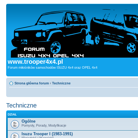
www.trooper4x4.pl
Forum miłośników samochodów ISUZU 4x4 oraz OPEL 4x4
Strona główna forum
‹
Techniczne
Techniczne
DZIAŁ
Ogólne
Pomysły, Porady, Modyfikacje
Isuzu Trooper I (1983-1991)
"Dziadek" / "Kanciak"