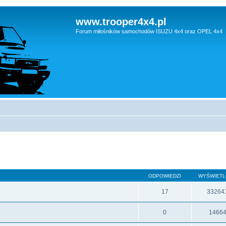
www.trooper4x4.pl
Forum miłośników samochodów ISUZU 4x4 oraz OPEL 4x4
ODPOWIEDZI
WYŚWIET
17
33264
0
1466