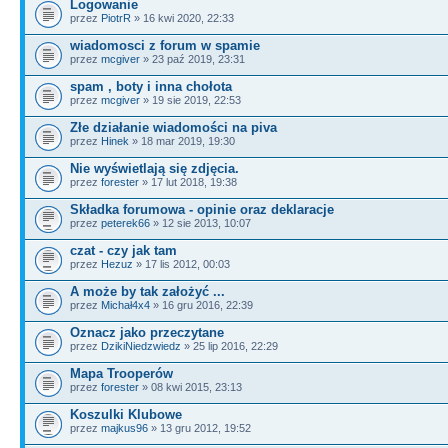
Logowanie
przez
PiotrR
» 16 kwi 2020, 22:33
wiadomosci z forum w spamie
przez
mcgiver
» 23 paź 2019, 23:31
spam , boty i inna chołota
przez
mcgiver
» 19 sie 2019, 22:53
Złe działanie wiadomości na piva
przez
Hinek
» 18 mar 2019, 19:30
Nie wyświetlają się zdjęcia.
przez
forester
» 17 lut 2018, 19:38
Składka forumowa - opinie oraz deklaracje
przez
peterek66
» 12 sie 2013, 10:07
czat - czy jak tam
przez
Hezuz
» 17 lis 2012, 00:03
A może by tak założyć ...
przez
Michał4x4
» 16 gru 2016, 22:39
Oznacz jako przeczytane
przez
DzikiNiedzwiedz
» 25 lip 2016, 22:29
Mapa Trooperów
przez
forester
» 08 kwi 2015, 23:13
Koszulki Klubowe
przez
majkus96
» 13 gru 2012, 19:52