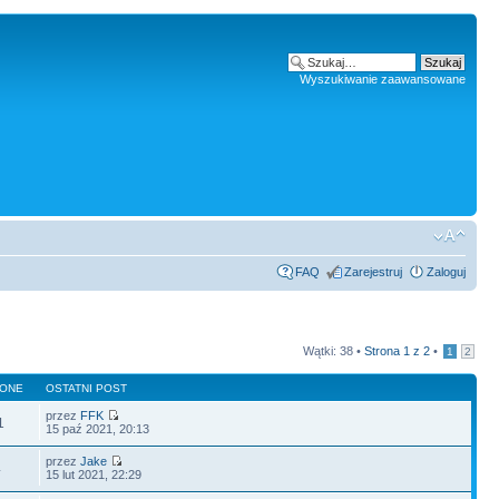
Wyszukiwanie zaawansowane
FAQ
Zarejestruj
Zaloguj
Wątki: 38 •
Strona
1
z
2
•
1
2
LONE
OSTATNI POST
przez
FFK
1
15 paź 2021, 20:13
przez
Jake
4
15 lut 2021, 22:29