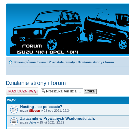
Strona główna forum
‹
Pozostałe tematy
‹
Działanie strony i forum
Działanie strony i forum
Napisz wątek
WĄTKI
Hosting - co polecacie?
przez
Silvestr
» 28 cze 2021, 22:34
Załaczniki w Prywatnych Wiadomościach.
przez
Jake
» 15 lut 2021, 22:29