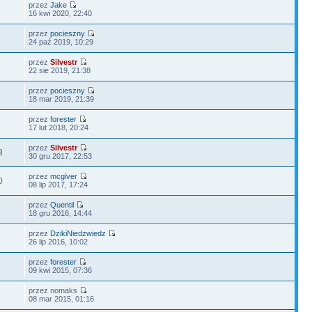
przez
Jake
4
16 kwi 2020, 22:40
przez
pocieszny
9
24 paź 2019, 10:29
przez
Silvestr
5
22 sie 2019, 21:38
przez
pocieszny
2
18 mar 2019, 21:39
przez
forester
4
17 lut 2018, 20:24
przez
Silvestr
3
30 gru 2017, 22:53
przez
mcgiver
0
08 lip 2017, 17:24
przez
Quentil
8
18 gru 2016, 14:44
przez
DzikiNiedzwiedz
2
26 lip 2016, 10:02
przez
forester
1
09 kwi 2015, 07:36
przez nomaks
2
08 mar 2015, 01:16