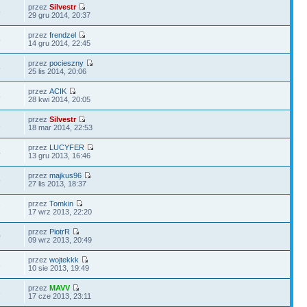
przez
Silvestr
6
29 gru 2014, 20:37
przez
frendzel
5
14 gru 2014, 22:45
przez
pocieszny
5
25 lis 2014, 20:06
przez
ACIK
8
28 kwi 2014, 20:05
przez
Silvestr
1
18 mar 2014, 22:53
przez
LUCYFER
4
13 gru 2013, 16:46
przez
majkus96
5
27 lis 2013, 18:37
przez
Tomkin
7
17 wrz 2013, 22:20
przez
PiotrR
0
09 wrz 2013, 20:49
przez
wojtekkk
3
10 sie 2013, 19:49
przez
MAVV
3
17 cze 2013, 23:11