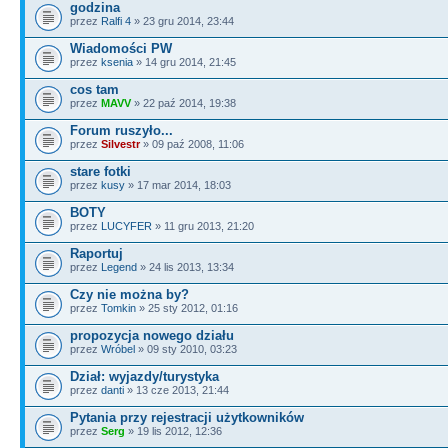
godzina
przez
Ralfi 4
» 23 gru 2014, 23:44
Wiadomości PW
przez
ksenia
» 14 gru 2014, 21:45
cos tam
przez
MAVV
» 22 paź 2014, 19:38
Forum ruszyło...
przez
Silvestr
» 09 paź 2008, 11:06
stare fotki
przez
kusy
» 17 mar 2014, 18:03
BOTY
przez
LUCYFER
» 11 gru 2013, 21:20
Raportuj
przez
Legend
» 24 lis 2013, 13:34
Czy nie można by?
przez
Tomkin
» 25 sty 2012, 01:16
propozycja nowego działu
przez
Wróbel
» 09 sty 2010, 03:23
Dział: wyjazdy/turystyka
przez
danti
» 13 cze 2013, 21:44
Pytania przy rejestracji użytkowników
przez
Serg
» 19 lis 2012, 12:36