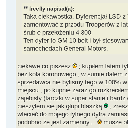
freefly napisał(a):
Taka ciekawostka. Dyferencjał LSD z 
zamontować z przodu Trooperów z lat 
śrub o przełożeniu 4.300.
Ten dyfer to GM 10 bolt i był stosowa
samochodach General Motors.
ciekawe co piszesz
; kupiłem latem ty
bez koła koronowego , w sumie dałem za 
sprzedawca nie bylismy tego w 100% w 
miejscu , po kupnie zaraz go rozkreciłe
zajebisty (tarczki w super stanie i bardz
cieszyłem sie jak głupi blaszką
, zresz
wlecieć do mojego tylnego dyfra zamia
podobno że jest zamienny....
musze ob