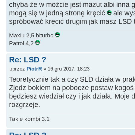
chyba że w możcie jest mazut albi inna g
mogą się w jedną stronę kręcić
ale wys
spróbować kręcić drugim jak masz LSD t
Maxiu 2,5 biturbo
Patrol 4,2
Re: LSD ?
przez
PiotrR
» 16 gru 2017, 18:23
Teoretycznie tak a czy SLD działa w prak
Zjedz bokiem na pobocze postaw kogoś z 
będziesz wiedział czy i jak działa. Moje d
rozgrzeje.
Takie kombi 3.1