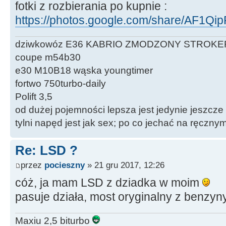
fotki z rozbierania po kupnie :
https://photos.google.com/share/AF1Qi
dziwkowóz E36 KABRIO ZMODZONY STROKE
coupe m54b30
e30 M10B18 wąska youngtimer
fortwo 750turbo-daily
Polift 3,5
od dużej pojemności lepsza jest jedynie jeszcze
tylni napęd jest jak sex; po co jechać na ręczn
Re: LSD ?
przez
pocieszny
» 21 gru 2017, 12:26
cóż, ja mam LSD z dziadka w moim
pasuje działa, most oryginalny z benzyn
Maxiu 2,5 biturbo