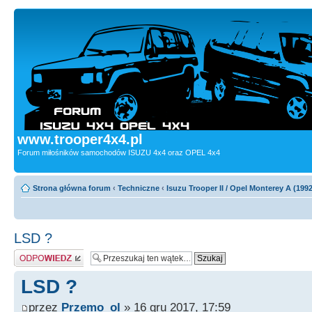
www.trooper4x4.pl
Forum miłośników samochodów ISUZU 4x4 oraz OPEL 4x4
Strona główna forum
‹
Techniczne
‹
Isuzu Trooper II / Opel Monterey A (199
LSD ?
Odpowiedz
LSD ?
przez
Przemo_ol
» 16 gru 2017, 17:59