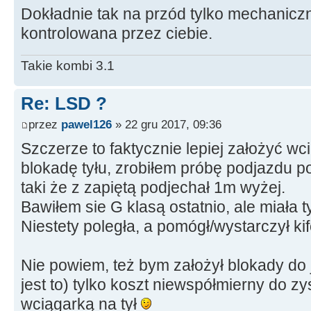
Dokładnie tak na przód tylko mechanicz
kontrolowana przez ciebie.
Takie kombi 3.1
Re: LSD ?
przez
pawel126
» 22 gru 2017, 09:36
Szczerze to faktycznie lepiej założyć w
blokadę tyłu, zrobiłem próbę podjazdu po
taki że z zapiętą podjechał 1m wyżej.
Bawiłem sie G klasą ostatnio, ale miała 
Niestety poległa, a pomógł/wystarczył kif
Nie powiem, też bym założył blokady do 
jest to) tylko koszt niewspółmierny do z
wciągarką na tył