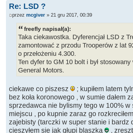
Re: LSD ?
przez
mcgiver
» 21 gru 2017, 00:39
freefly napisał(a):
Taka ciekawostka. Dyferencjał LSD z Tr
zamontować z przodu Trooperów z lat 92
o przełożeniu 4.300.
Ten dyfer to GM 10 bolt i był stosowan
General Motors.
ciekawe co piszesz
; kupiłem latem tyl
bez koła koronowego , w sumie dałem za t
sprzedawca nie bylismy tego w 100% w 
miejscu , po kupnie zaraz go rozkreciłem
zajebisty (tarczki w super stanie i bardz
cieszyłem sie jak głupi blaszką
, zresz