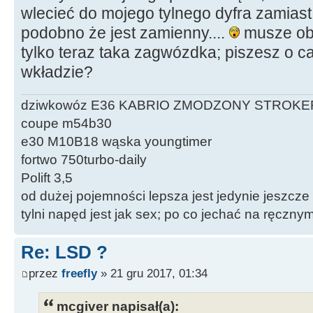
wlecieć do mojego tylnego dyfra zamia
podobno że jest zamienny....
musze ob
tylko teraz taka zagwózdka; piszesz o c
wkładzie?
dziwkowóz E36 KABRIO ZMODZONY STROKE
coupe m54b30
e30 M10B18 wąska youngtimer
fortwo 750turbo-daily
Polift 3,5
od dużej pojemności lepsza jest jedynie jeszcze
tylni napęd jest jak sex; po co jechać na ręczn
Re: LSD ?
przez
freefly
» 21 gru 2017, 01:34
mcgiver napisał(a):