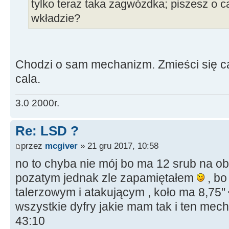
tylko teraz taka zagwózdka; piszesz o 
wkładzie?
Chodzi o sam mechanizm. Zmieści się ca
cala.
3.0 2000r.
Re: LSD ?
przez
mcgiver
» 21 gru 2017, 10:58
no to chyba nie mój bo ma 12 srub na 
pozatym jednak zle zapamiętałem
, bo
talerzowym i atakującym , koło ma 8,75"
wszystkie dyfry jakie mam tak i ten mec
43:10