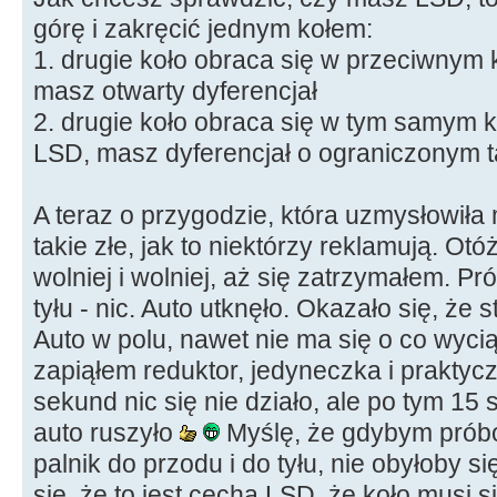
górę i zakręcić jednym kołem:
1. drugie koło obraca się w przeciwnym 
masz otwarty dyferencjał
2. drugie koło obraca się w tym samym 
LSD, masz dyferencjał o ograniczonym t
A teraz o przygodzie, która uzmysłowiła 
takie złe, jak to niektórzy reklamują. Ot
wolniej i wolniej, aż się zatrzymałem. Pr
tyłu - nic. Auto utknęło. Okazało się, że
Auto w polu, nawet nie ma się o co wyc
zapiąłem reduktor, jedyneczka i praktyc
sekund nic się nie działo, ale po tym 15 
auto ruszyło
Myślę, że gdybym próbo
palnik do przodu i do tyłu, nie obyłoby s
się, że to jest cecha LSD, że koło musi s