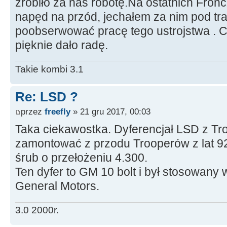
zrobiło za nas robotę.Na ostatnich Fron
napęd na przód, jechałem za nim pod tr
poobserwować pracę tego ustrojstwa . 
pięknie dało radę.
Takie kombi 3.1
Re: LSD ?
przez
freefly
» 21 gru 2017, 00:03
Taka ciekawostka. Dyferencjał LSD z Tr
zamontować z przodu Trooperów z lat 92-
śrub o przełożeniu 4.300.
Ten dyfer to GM 10 bolt i był stosowan
General Motors.
3.0 2000r.