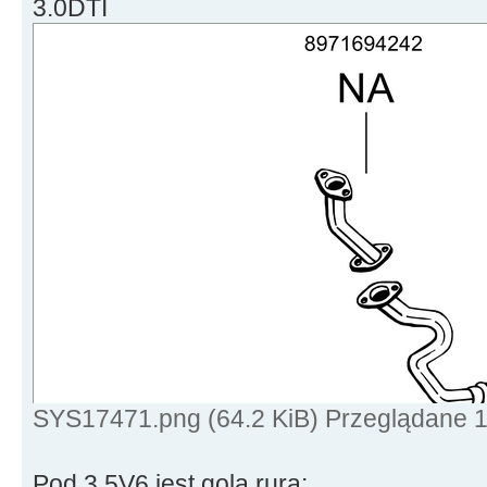
3.0DTI
SYS17471.png (64.2 KiB) Przeglądane 
Pod 3.5V6 jest gola rura: