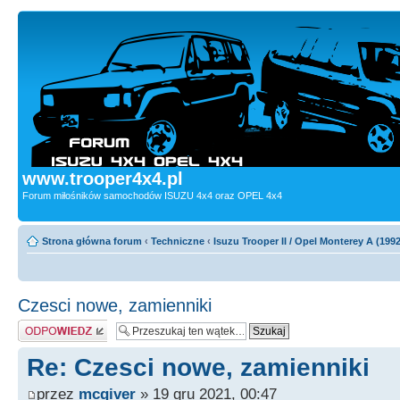
www.trooper4x4.pl
Forum miłośników samochodów ISUZU 4x4 oraz OPEL 4x4
Strona główna forum
‹
Techniczne
‹
Isuzu Trooper II / Opel Monterey A (199
Czesci nowe, zamienniki
Odpowiedz
Re: Czesci nowe, zamienniki
przez
mcgiver
» 19 gru 2021, 00:47