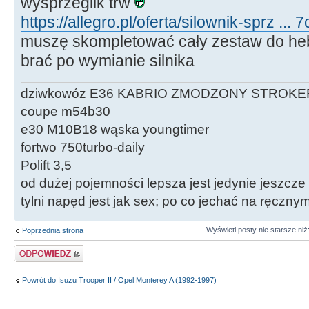
wysprzeglik trw
https://allegro.pl/oferta/silownik-sprz ..
muszę skompletować cały zestaw do heb
brać po wymianie silnika
dziwkowóz E36 KABRIO ZMODZONY STROKE
coupe m54b30
e30 M10B18 wąska youngtimer
fortwo 750turbo-daily
Polift 3,5
od dużej pojemności lepsza jest jedynie jeszcze
tylni napęd jest jak sex; po co jechać na ręczn
Wyświetl posty nie starsze niż
Poprzednia strona
Odpowiedz
Powrót do Isuzu Trooper II / Opel Monterey A (1992-1997)