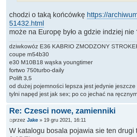
chodzi o taką końcówkę
https://archiwum.
51432.html
może na Europę było a gdzie indziej nie
dziwkowóz E36 KABRIO ZMODZONY STROKE
coupe m54b30
e30 M10B18 wąska youngtimer
fortwo 750turbo-daily
Polift 3,5
od dużej pojemności lepsza jest jedynie jeszcze
tylni napęd jest jak sex; po co jechać na ręczn
Re: Czesci nowe, zamienniki
przez
Jake
» 19 gru 2021, 16:11
W katalogu bosala pojawia sie ten drugi 