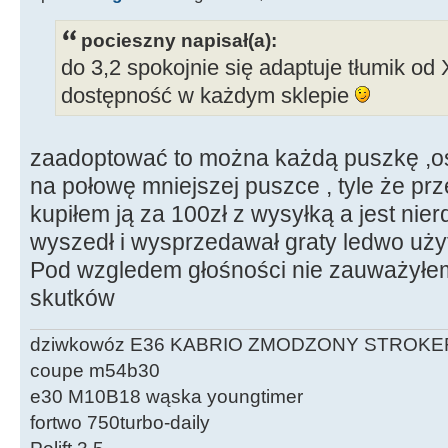
pocieszny napisał(a):
do 3,2 spokojnie się adaptuje tłumik od 
dostępność w każdym sklepie
zaadoptować to można każdą puszkę ,oso
na połowę mniejszej puszce , tyle że prze
kupiłem ją za 100zł z wysyłką a jest nie
wyszedł i wysprzedawał graty ledwo uży
Pod wzgledem głośności nie zauważył
skutków
dziwkowóz E36 KABRIO ZMODZONY STROKE
coupe m54b30
e30 M10B18 wąska youngtimer
fortwo 750turbo-daily