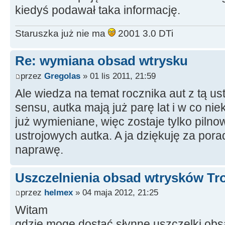
kiedyś podawał taka informację.
Staruszka już nie ma
2001 3.0 DTi
Re: wymiana obsad wtrysku
przez
Gregolas
» 01 lis 2011, 21:59
Ale wiedza na temat rocznika aut z tą ust
sensu, autka mają już parę lat i w co niek
już wymieniane, więc zostaje tylko piln
ustrojowych autka. A ja dziękuję za po
naprawę.
Uszczelnienia obsad wtrysków Tro
przez
helmex
» 04 maja 2012, 21:25
Witam
gdzie moge dostać słynne uszczelki ob