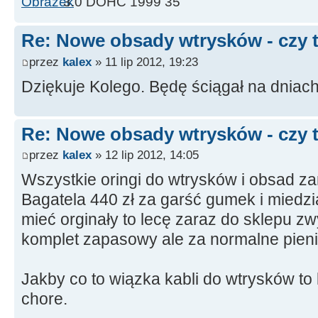
3.0 DOHC 1999 35''
Re: Nowe obsady wtrysków - czy ty
przez
kalex
» 11 lip 2012, 19:23
Dziękuje Kolego. Będę ściągał na dniac
Re: Nowe obsady wtrysków - czy ty
przez
kalex
» 12 lip 2012, 14:05
Wszystkie oringi do wtrysków i obsad z
Bagatela 440 zł za garść gumek i miedz
mieć orginały to lecę zaraz do sklepu z
komplet zapasowy ale za normalne pien
Jakby co to wiązka kabli do wtrysków to k
chore.