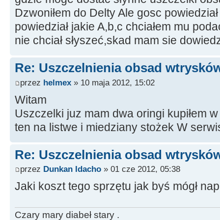
Dzwoniłem do Delty Ale gosc powiedział 
powiedział jakie A,b,c chciałem mu poda
nie chciał słyszeć,skad mam sie dowiedzi
Re: Uszczelnienia obsad wtrysków
przez
helmex
» 10 maja 2012, 15:02
Witam
Uszczelki juz mam dwa oringi kupiłem w
ten na listwe i miedziany stożek W serwi
Re: Uszczelnienia obsad wtrysków
przez
Dunkan Idacho
» 01 cze 2012, 05:38
Jaki koszt tego sprzętu jak byś mógł nap
Czary mary diabeł stary .