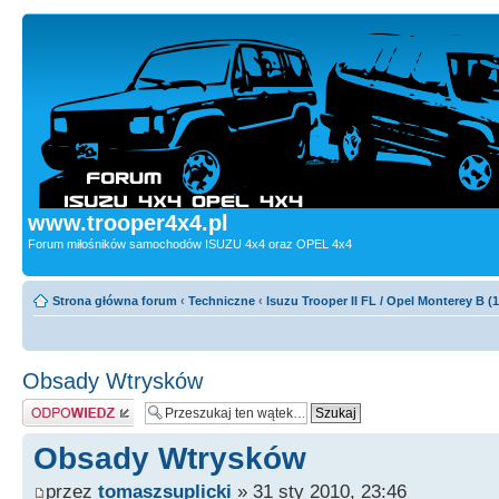
www.trooper4x4.pl
Forum miłośników samochodów ISUZU 4x4 oraz OPEL 4x4
Strona główna forum
‹
Techniczne
‹
Isuzu Trooper II FL / Opel Monterey B (
Obsady Wtrysków
Odpowiedz
Obsady Wtrysków
przez
tomaszsuplicki
» 31 sty 2010, 23:46