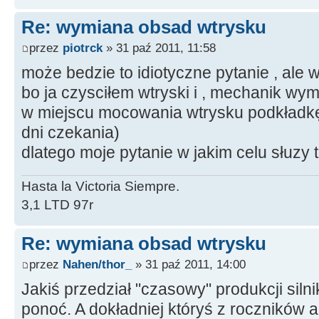
Re: wymiana obsad wtrysku
przez
piotrck
» 31 paź 2011, 11:58
może bedzie to idiotyczne pytanie , ale w
bo ja czysciłem wtryski i , mechanik wymi
w miejscu mocowania wtrysku podkładkę (
dni czekania)
dlatego moje pytanie w jakim celu słuzy 
Hasta la Victoria Siempre.
3,1 LTD 97r
Re: wymiana obsad wtrysku
przez
Nahen/thor_
» 31 paź 2011, 14:00
Jakiś przedział "czasowy" produkcji silni
ponoć. A dokładniej któryś z roczników