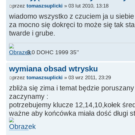
przez
tomaszsuplicki
» 03 lut 2010, 13:18
wiadomo wszystko z czuciem ja u siebie 
za mocno się dokręci to może się tak st
twarde i grube.
3.0 DOHC 1999 35''
wymiana obsad wtrysku
przez
tomaszsuplicki
» 03 wrz 2011, 23:29
zbliża się zima i temat będzie poruszany
zaczynamy :
potrzebujemy klucze 12,14,10,kołek ś
ważne aby końcówka miała dość długi s