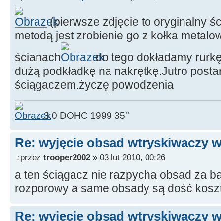
(pierwsze zdjęcie to oryginalny ś
metodą jest zrobienie go z kołka metal
ścianach
do tego dokładamy rurkę 
dużą podkładkę na nakrętkę.Jutro posta
ściągaczem.życzę powodzenia
3.0 DOHC 1999 35''
Re: wyjęcie obsad wtryskiwaczy w
przez
trooper2002
» 03 lut 2010, 00:26
a ten ściągacz nie razpycha obsad za ba
rozporowy a same obsady są dość kos
Re: wyjęcie obsad wtryskiwaczy w