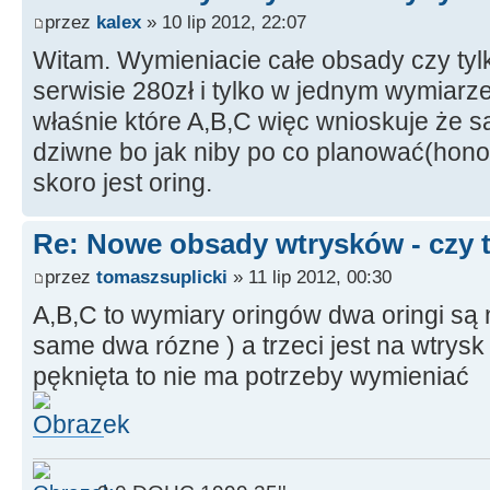
przez
kalex
» 10 lip 2012, 22:07
Witam. Wymieniacie całe obsady czy tyl
serwisie 280zł i tylko w jednym wymiarze
właśnie które A,B,C więc wnioskuje że s
dziwne bo jak niby po co planować(hon
skoro jest oring.
Re: Nowe obsady wtrysków - czy ty
przez
tomaszsuplicki
» 11 lip 2012, 00:30
A,B,C to wymiary oringów dwa oringi są 
same dwa rózne ) a trzeci jest na wtrysk 
pęknięta to nie ma potrzeby wymieniać