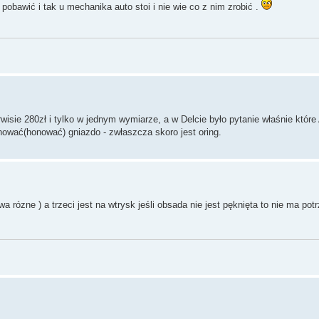
pobawić i tak u mechanika auto stoi i nie wie co z nim zrobić .
isie 280zł i tylko w jednym wymiarze, a w Delcie było pytanie właśnie które
anować(honować) gniazdo - zwłaszcza skoro jest oring.
 rózne ) a trzeci jest na wtrysk jeśli obsada nie jest pęknięta to nie ma po