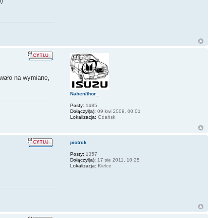
a)
zywało na wymianę,
Nahen/thor_
Posty:
1485
Dołączył(a):
09 kwi 2009, 00:01
Lokalizacja:
Gdańsk
piotrck
Posty:
1357
Dołączył(a):
17 sie 2011, 10:25
Lokalizacja:
Kielce