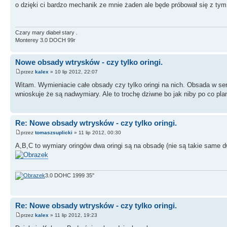
o dzięki ci bardzo mechanik ze mnie żaden ale będe próbował się z tym 
Czary mary diabeł stary .
Monterey 3.0 DOCH 99r
Nowe obsady wtrysków - czy tylko oringi.
przez
kalex
» 10 lip 2012, 22:07
Witam. Wymieniacie całe obsady czy tylko oringi na nich. Obsada w serw
wnioskuje że są nadwymiary. Ale to trochę dziwne bo jak niby po co pl
Re: Nowe obsady wtrysków - czy tylko oringi.
przez
tomaszsuplicki
» 11 lip 2012, 00:30
A,B,C to wymiary oringów dwa oringi są na obsadę (nie są takie same dwa
3.0 DOHC 1999 35''
Re: Nowe obsady wtrysków - czy tylko oringi.
przez
kalex
» 11 lip 2012, 19:23