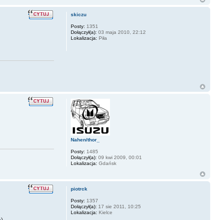
skiczu
Posty:
1351
Dołączył(a):
03 maja 2010, 22:12
Lokalizacja:
Piła
Nahen/thor_
Posty:
1485
Dołączył(a):
09 kwi 2009, 00:01
Lokalizacja:
Gdańsk
piotrck
Posty:
1357
Dołączył(a):
17 sie 2011, 10:25
Lokalizacja:
Kielce