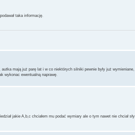
 podawał taka informację.
 autka mają już parę lat i w co niektórych silniki pewnie były już wymieniane,
 jak wykonac ewentualną naprawę.
wiedział jakie A,b,c chciałem mu podać wymiary ale o tym nawet nie chciał 