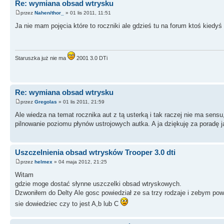
Re: wymiana obsad wtrysku
przez
Nahen/thor_
» 01 lis 2011, 11:51
Ja nie mam pojęcia które to roczniki ale gdzieś tu na forum ktoś kiedyś
Staruszka już nie ma
2001 3.0 DTi
Re: wymiana obsad wtrysku
przez
Gregolas
» 01 lis 2011, 21:59
Ale wiedza na temat rocznika aut z tą usterką i tak raczej nie ma sensu,
pilnowanie poziomu płynów ustrojowych autka. A ja dziękuję za poradę
Uszczelnienia obsad wtrysków Trooper 3.0 dti
przez
helmex
» 04 maja 2012, 21:25
Witam
gdzie moge dostać słynne uszczelki obsad wtryskowych.
Dzwoniłem do Delty Ale gosc powiedział ze sa trzy rodzaje i zebym po
sie dowiedziec czy to jest A,b lub C