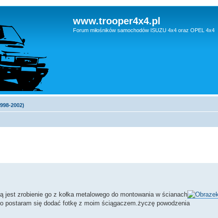
www.trooper4x4.pl
Forum miłośników samochodów ISUZU 4x4 oraz OPEL 4x4
1998-2002)
dą jest zrobienie go z kołka metalowego do montowania w ścianach
utro postaram się dodać fotkę z moim ściągaczem.życzę powodzenia