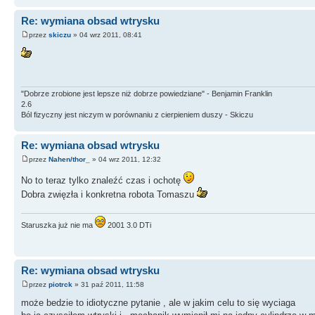
Re: wymiana obsad wtrysku
przez
skiczu
» 04 wrz 2011, 08:41
"Dobrze zrobione jest lepsze niż dobrze powiedziane" - Benjamin Franklin
2.6
Ból fizyczny jest niczym w porównaniu z cierpieniem duszy - Skiczu
Re: wymiana obsad wtrysku
przez
Nahen/thor_
» 04 wrz 2011, 12:32
No to teraz tylko znaleźć czas i ochotę
Dobra zwięzła i konkretna robota Tomaszu
Staruszka już nie ma
2001 3.0 DTi
Re: wymiana obsad wtrysku
przez
piotrck
» 31 paź 2011, 11:58
może bedzie to idiotyczne pytanie , ale w jakim celu to się wyciaga