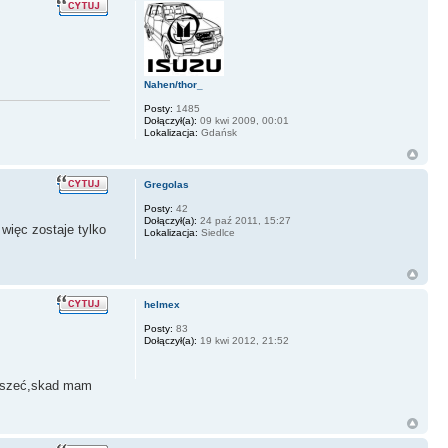
Nahen/thor_
Posty:
1485
Dołączył(a):
09 kwi 2009, 00:01
Lokalizacja:
Gdańsk
Gregolas
Posty:
42
Dołączył(a):
24 paź 2011, 15:27
 więc zostaje tylko
Lokalizacja:
Siedlce
helmex
Posty:
83
Dołączył(a):
19 kwi 2012, 21:52
słyszeć,skad mam