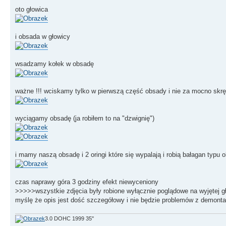
oto głowica
i obsada w głowicy
wsadzamy kołek w obsadę
ważne !!! wciskamy tylko w pierwszą część obsady i nie za mocno skr
wyciągamy obsadę (ja robiłem to na "dzwignię")
i mamy naszą obsadę i 2 oringi które się wypalają i robią bałagan typu o
czas naprawy góra 3 godziny efekt niewyceniony
>>>>>wszystkie zdjęcia były robione wyłącznie poglądowe na wyjętej g
myślę że opis jest dość szczegółowy i nie będzie problemów z demont
3.0 DOHC 1999 35''