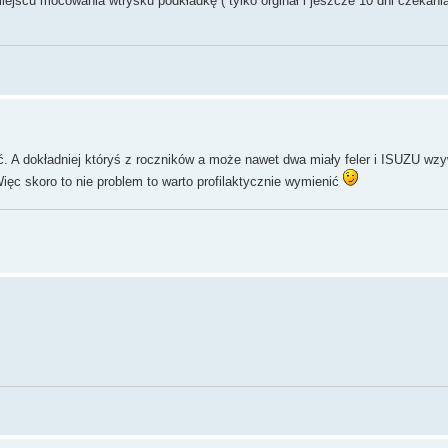
miejscu mocowania wtrysku podkładkę ( tylko orginał i jeszcze 10 dni czekani
noć. A dokładniej któryś z roczników a może nawet dwa miały feler i ISUZU w
 Więc skoro to nie problem to warto profilaktycznie wymienić