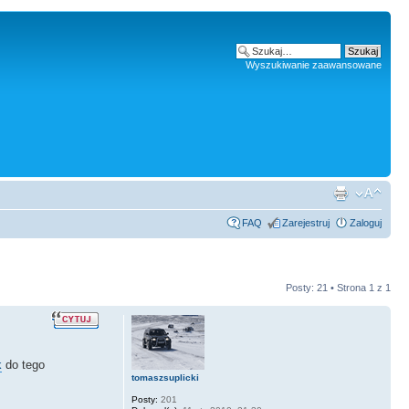
Wyszukiwanie zaawansowane
FAQ
Zarejestruj
Zaloguj
Posty: 21 • Strona
1
z
1
do tego
tomaszsuplicki
Posty:
201