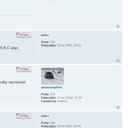
kalex
Posty:
116
Dołączył(a):
19 lis 2009, 15:01
 A,B,C więc
trzeby wymieniać
tomaszsuplicki
Posty:
201
Dołączył(a):
11 sty 2010, 21:30
Lokalizacja:
iceland
kalex
Posty:
116
Dołączył(a):
19 lis 2009, 15:01