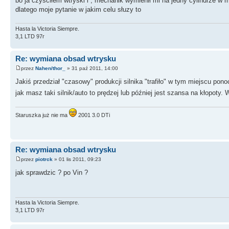
bo ja czysciłem wtryski i , mechanik wymienił mi na jedny cylindrze w 
dlatego moje pytanie w jakim celu słuzy to
Hasta la Victoria Siempre.
3,1 LTD 97r
Re: wymiana obsad wtrysku
przez
Nahen/thor_
» 31 paź 2011, 14:00
Jakiś przedział "czasowy" produkcji silnika "trafiło" w tym miejscu po
jak masz taki silnik/auto to prędzej lub później jest szansa na kłopoty.
Staruszka już nie ma
2001 3.0 DTi
Re: wymiana obsad wtrysku
przez
piotrck
» 01 lis 2011, 09:23
jak sprawdzic ? po Vin ?
Hasta la Victoria Siempre.
3,1 LTD 97r