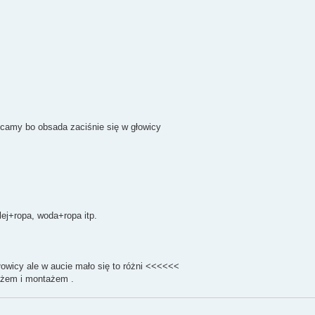
ęcamy bo obsada zaciśnie się w głowicy
lej+ropa, woda+ropa itp.
łowicy ale w aucie mało się to różni <<<<<<
ażem i montażem .