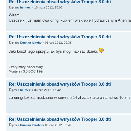
Re: Uszczelnienia obsad wtrysków Trooper 3.0 dti
przez
helmex
» 10 maja 2012, 15:02
Witam
Uszczelki juz mam dwa oringi kupiłem w sklepie Hydraulicznym A ten na
Re: Uszczelnienia obsad wtrysków Trooper 3.0 dti
przez
Dunkan Idacho
» 01 cze 2012, 05:38
Jaki koszt tego sprzętu jak byś mógł napisać dzięki.
Czary mary diabeł stary .
Monterey 3.0 DOCH 99r
Re: Uszczelnienia obsad wtrysków Trooper 3.0 dti
przez
helmex
» 03 cze 2012, 15:42
za oringi 5zł za miedziane w serwisie 14 zł za sztuke a na listwe 10 zł 
Re: Uszczelnienia obsad wtrysków Trooper 3.0 dti
przez
Dunkan Idacho
» 05 cze 2012, 05:40