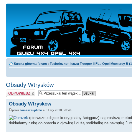
Strona główna forum
‹
Techniczne
‹
Isuzu Trooper II FL / Opel Monterey B (
Obsady Wtrysków
Odpowiedz
Obsady Wtrysków
przez
tomaszsuplicki
» 31 sty 2010, 23:46
(pierwsze zdjęcie to oryginalny ściągacz) najprostszą meto
dokładamy rurkę do oparcia o głowicę i dużą podkładkę na nakrętkę.J