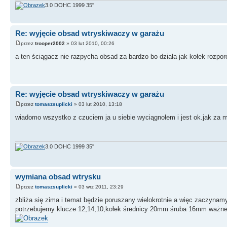
3.0 DOHC 1999 35''
Re: wyjęcie obsad wtryskiwaczy w garażu
przez
trooper2002
» 03 lut 2010, 00:26
a ten ściągacz nie razpycha obsad za bardzo bo działa jak kołek roz
Re: wyjęcie obsad wtryskiwaczy w garażu
przez
tomaszsuplicki
» 03 lut 2010, 13:18
wiadomo wszystko z czuciem ja u siebie wyciągnołem i jest ok.jak za m
3.0 DOHC 1999 35''
wymiana obsad wtrysku
przez
tomaszsuplicki
» 03 wrz 2011, 23:29
zbliża się zima i temat będzie poruszany wielokrotnie a więc zaczynamy
potrzebujemy klucze 12,14,10,kołek średnicy 20mm śruba 16mm ważne