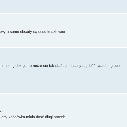
porowy a same obsady są dość kosztowne
ocno się dokręci to może się tak stać,ale obsady są dość twarde i grube.
 :
 aby końcówka miała dość długi stożek