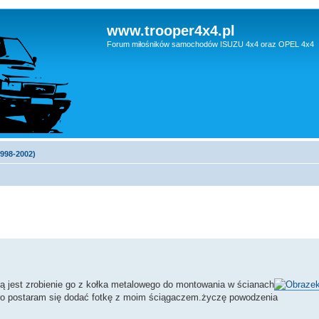
www.trooper4x4.pl
Forum miłośników samochodów ISUZU 4x4 oraz OPEL 4x4
1998-2002)
dą jest zrobienie go z kołka metalowego do montowania w ścianach
utro postaram się dodać fotkę z moim ściągaczem.życzę powodzenia