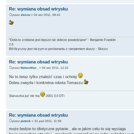
Re: wymiana obsad wtrysku
przez
skiczu
» 04 wrz 2011, 08:41
"Dobrze zrobione jest lepsze niż dobrze powiedziane" - Benjamin Franklin
2.6
Ból fizyczny jest niczym w porównaniu z cierpieniem duszy - Skiczu
Re: wymiana obsad wtrysku
przez
Nahen/thor_
» 04 wrz 2011, 12:32
No to teraz tylko znaleźć czas i ochotę
Dobra zwięzła i konkretna robota Tomaszu
Staruszka już nie ma
2001 3.0 DTi
Re: wymiana obsad wtrysku
przez
piotrck
» 31 paź 2011, 11:58
może bedzie to idiotyczne pytanie , ale w jakim celu to się wyciaga