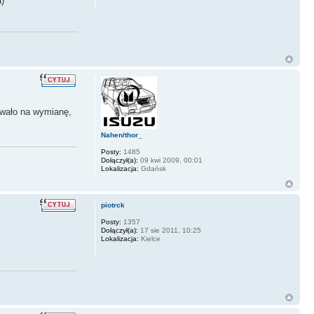
a)
zywało na wymianę,
Nahen/thor_
Posty:
1485
Dołączył(a):
09 kwi 2009, 00:01
Lokalizacja:
Gdańsk
piotrck
Posty:
1357
Dołączył(a):
17 sie 2011, 10:25
Lokalizacja:
Kielce