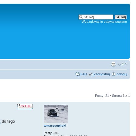
Wyszukiwanie zaawansowane
FAQ
Zarejestruj
Zaloguj
Posty: 21 • Strona
1
z
1
do tego
tomaszsuplicki
Posty:
201