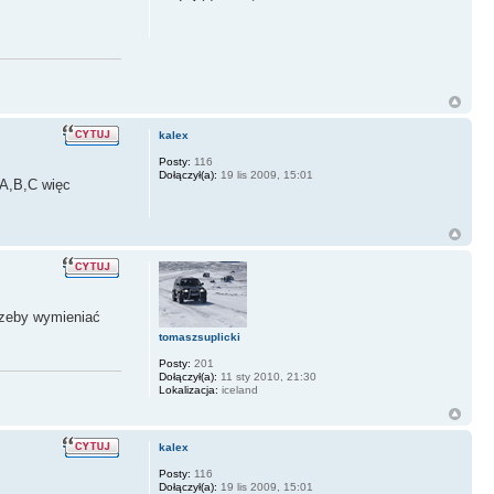
kalex
Posty:
116
Dołączył(a):
19 lis 2009, 15:01
 A,B,C więc
trzeby wymieniać
tomaszsuplicki
Posty:
201
Dołączył(a):
11 sty 2010, 21:30
Lokalizacja:
iceland
kalex
Posty:
116
Dołączył(a):
19 lis 2009, 15:01