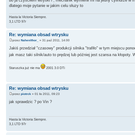
bo ja czysciłem wtryski i , mechanik wymienił mi na jedny cylindrze w 
dlatego moje pytanie w jakim celu słuzy to
Hasta la Victoria Siempre.
3,1 LTD 97r
Re: wymiana obsad wtrysku
przez
Nahen/thor_
» 31 paź 2011, 14:00
Jakiś przedział "czasowy" produkcji silnika "trafiło" w tym miejscu po
jak masz taki silnik/auto to prędzej lub później jest szansa na kłopoty.
Staruszka już nie ma
2001 3.0 DTi
Re: wymiana obsad wtrysku
przez
piotrck
» 01 lis 2011, 09:23
jak sprawdzic ? po Vin ?
Hasta la Victoria Siempre.
3,1 LTD 97r