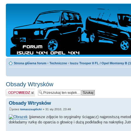
Strona główna forum
‹
Techniczne
‹
Isuzu Trooper II FL / Opel Monterey B (
Obsady Wtrysków
Odpowiedz
Obsady Wtrysków
przez
tomaszsuplicki
» 31 sty 2010, 23:46
(pierwsze zdjęcie to oryginalny ściągacz) najprostszą meto
dokładamy rurkę do oparcia o głowicę i dużą podkładkę na nakrętkę.J