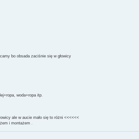
ęcamy bo obsada zaciśnie się w głowicy
lej+ropa, woda+ropa itp.
łowicy ale w aucie mało się to różni <<<<<<
ażem i montażem .