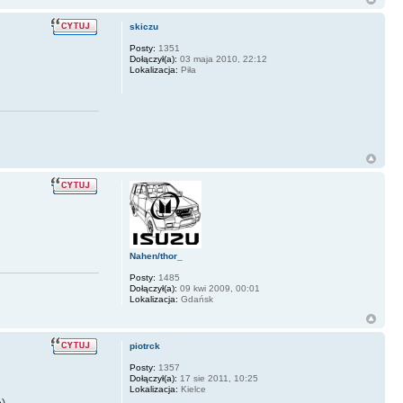
skiczu
Posty:
1351
Dołączył(a):
03 maja 2010, 22:12
Lokalizacja:
Piła
Nahen/thor_
Posty:
1485
Dołączył(a):
09 kwi 2009, 00:01
Lokalizacja:
Gdańsk
piotrck
Posty:
1357
Dołączył(a):
17 sie 2011, 10:25
Lokalizacja:
Kielce