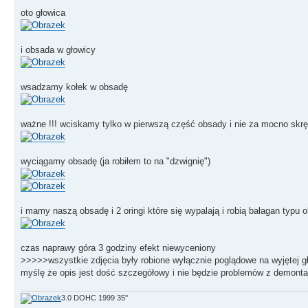
oto głowica
i obsada w głowicy
wsadzamy kołek w obsadę
ważne !!! wciskamy tylko w pierwszą część obsady i nie za mocno skr
wyciągamy obsadę (ja robiłem to na "dzwignię")
i mamy naszą obsadę i 2 oringi które się wypalają i robią bałagan typu o
czas naprawy góra 3 godziny efekt niewyceniony
>>>>>wszystkie zdjęcia były robione wyłącznie poglądowe na wyjętej g
myślę że opis jest dość szczegółowy i nie będzie problemów z demont
3.0 DOHC 1999 35''