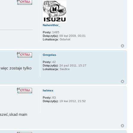
Nahen/thor_
Posty:
1485
Dołączył(a):
09 kwi 2009, 00:01
Lokalizacja:
Gdańsk
Gregolas
Posty:
42
Dołączył(a):
24 paź 2011, 15:27
 więc zostaje tylko
Lokalizacja:
Siedlce
helmex
Posty:
83
Dołączył(a):
19 kwi 2012, 21:52
słyszeć,skad mam