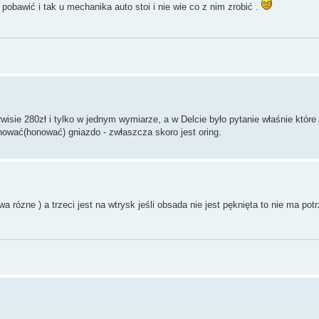
pobawić i tak u mechanika auto stoi i nie wie co z nim zrobić .
isie 280zł i tylko w jednym wymiarze, a w Delcie było pytanie właśnie które
anować(honować) gniazdo - zwłaszcza skoro jest oring.
 rózne ) a trzeci jest na wtrysk jeśli obsada nie jest pęknięta to nie ma po