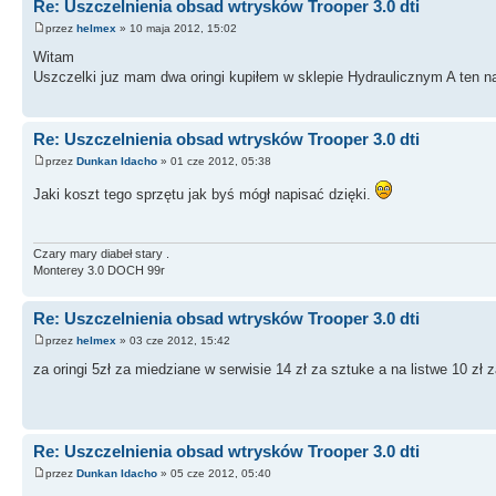
Re: Uszczelnienia obsad wtrysków Trooper 3.0 dti
przez
helmex
» 10 maja 2012, 15:02
Witam
Uszczelki juz mam dwa oringi kupiłem w sklepie Hydraulicznym A ten na
Re: Uszczelnienia obsad wtrysków Trooper 3.0 dti
przez
Dunkan Idacho
» 01 cze 2012, 05:38
Jaki koszt tego sprzętu jak byś mógł napisać dzięki.
Czary mary diabeł stary .
Monterey 3.0 DOCH 99r
Re: Uszczelnienia obsad wtrysków Trooper 3.0 dti
przez
helmex
» 03 cze 2012, 15:42
za oringi 5zł za miedziane w serwisie 14 zł za sztuke a na listwe 10 zł 
Re: Uszczelnienia obsad wtrysków Trooper 3.0 dti
przez
Dunkan Idacho
» 05 cze 2012, 05:40