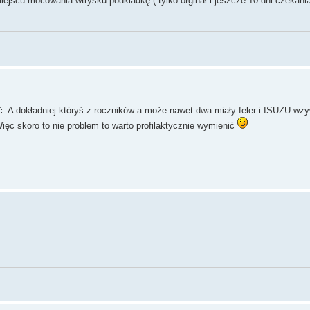
miejscu mocowania wtrysku podkładkę ( tylko orginał i jeszcze 10 dni czekani
noć. A dokładniej któryś z roczników a może nawet dwa miały feler i ISUZU w
 Więc skoro to nie problem to warto profilaktycznie wymienić