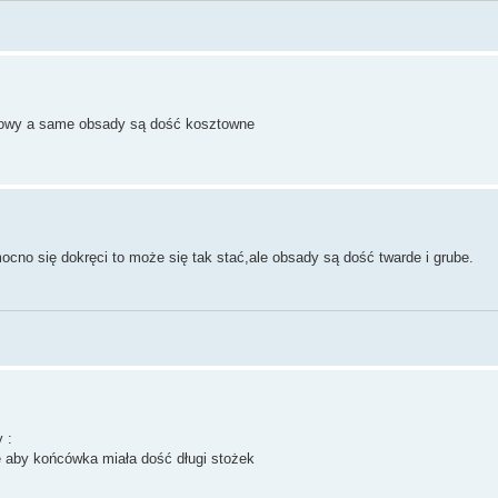
porowy a same obsady są dość kosztowne
ocno się dokręci to może się tak stać,ale obsady są dość twarde i grube.
 :
 aby końcówka miała dość długi stożek