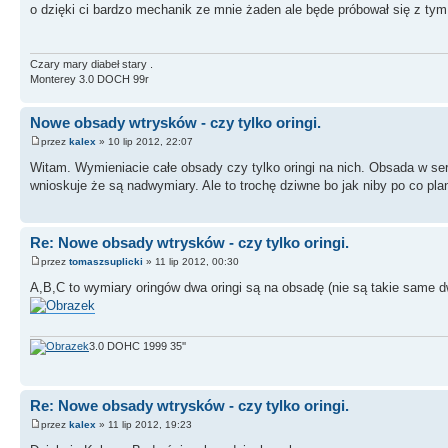
o dzięki ci bardzo mechanik ze mnie żaden ale będe próbował się z tym 
Czary mary diabeł stary .
Monterey 3.0 DOCH 99r
Nowe obsady wtrysków - czy tylko oringi.
przez
kalex
» 10 lip 2012, 22:07
Witam. Wymieniacie całe obsady czy tylko oringi na nich. Obsada w serw
wnioskuje że są nadwymiary. Ale to trochę dziwne bo jak niby po co pl
Re: Nowe obsady wtrysków - czy tylko oringi.
przez
tomaszsuplicki
» 11 lip 2012, 00:30
A,B,C to wymiary oringów dwa oringi są na obsadę (nie są takie same dwa
3.0 DOHC 1999 35''
Re: Nowe obsady wtrysków - czy tylko oringi.
przez
kalex
» 11 lip 2012, 19:23