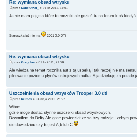
Re: wymiana obsad wtrysku
przez
Nahen/thor_
» 01 lis 2011, 11:51
Ja nie mam pojęcia które to roczniki ale gdzieś tu na forum ktoś kiedyś
Staruszka już nie ma
2001 3.0 DTi
Re: wymiana obsad wtrysku
przez
Gregolas
» 01 lis 2011, 21:59
Ale wiedza na temat rocznika aut z tą usterką i tak raczej nie ma sensu,
pilnowanie poziomu płynów ustrojowych autka. A ja dziękuję za poradę
Uszczelnienia obsad wtrysków Trooper 3.0 dti
przez
helmex
» 04 maja 2012, 21:25
Witam
gdzie moge dostać słynne uszczelki obsad wtryskowych.
Dzwoniłem do Delty Ale gosc powiedział ze sa trzy rodzaje i zebym po
sie dowiedziec czy to jest A,b lub C