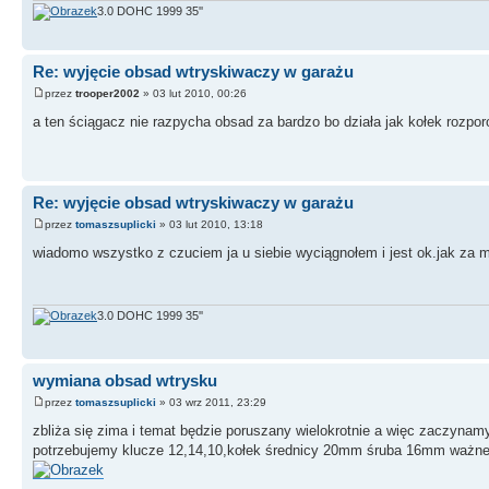
3.0 DOHC 1999 35''
Re: wyjęcie obsad wtryskiwaczy w garażu
przez
trooper2002
» 03 lut 2010, 00:26
a ten ściągacz nie razpycha obsad za bardzo bo działa jak kołek roz
Re: wyjęcie obsad wtryskiwaczy w garażu
przez
tomaszsuplicki
» 03 lut 2010, 13:18
wiadomo wszystko z czuciem ja u siebie wyciągnołem i jest ok.jak za m
3.0 DOHC 1999 35''
wymiana obsad wtrysku
przez
tomaszsuplicki
» 03 wrz 2011, 23:29
zbliża się zima i temat będzie poruszany wielokrotnie a więc zaczynamy
potrzebujemy klucze 12,14,10,kołek średnicy 20mm śruba 16mm ważne