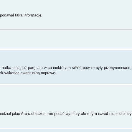
 podawał taka informację.
 autka mają już parę lat i w co niektórych silniki pewnie były już wymieniane,
 jak wykonac ewentualną naprawę.
wiedział jakie A,b,c chciałem mu podać wymiary ale o tym nawet nie chciał 