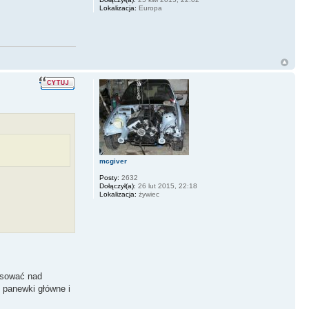
Lokalizacja:
Europa
mcgiver
Posty:
2632
Dołączył(a):
26 lut 2015, 22:18
Lokalizacja:
żywiec
pasować nad
 panewki główne i