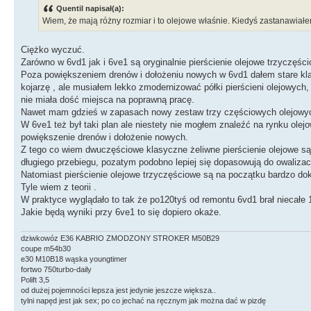
Quentil napisał(a):
Wiem, że mają różny rozmiar i to olejowe właśnie. Kiedyś zastanawiałe
Ciężko wyczuć.
Zarówno w 6vd1 jak i 6ve1 są oryginalnie pierścienie olejowe trzyczęścio
Poza powiększeniem drenów i dołożeniu nowych w 6vd1 dałem stare klas
kojarzę , ale musiałem lekko zmodernizować półki pierścieni olejowych,
nie miała dość miejsca na poprawną pracę.
Nawet mam gdzieś w zapasach nowy zestaw trzy częściowych olejowych
W 6ve1 też był taki plan ale niestety nie mogłem znaleźć na rynku ole
powiększenie drenów i dołożenie nowych.
Z tego co wiem dwuczęściowe klasyczne żeliwne pierścienie olejowe są mn
długiego przebiegu, pozatym podobno lepiej się dopasowują do owalizacj
Natomiast pierścienie olejowe trzyczęściowe są na początku bardzo dok
Tyle wiem z teorii .
W praktyce wyglądało to tak że po120tyś od remontu 6vd1 brał niecałe 1,
Jakie będą wyniki przy 6ve1 to się dopiero okaże.
dziwkowóz E36 KABRIO ZMODZONY STROKER M50B29
coupe m54b30
e30 M10B18 wąska youngtimer
fortwo 750turbo-daily
Polift 3,5
od dużej pojemności lepsza jest jedynie jeszcze większa..
tylni napęd jest jak sex; po co jechać na ręcznym jak można dać w pizdę