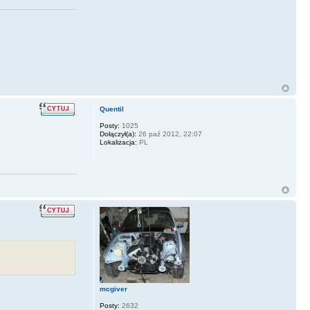
Quentil
Posty:
1025
Dołączył(a):
26 paź 2012, 22:07
Lokalizacja:
PL
mcgiver
Posty:
2632