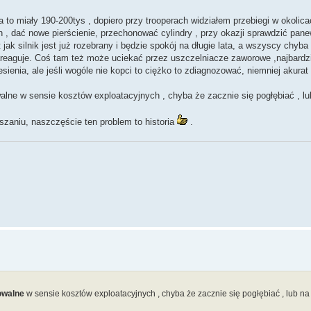
 to miały 190-200tys , dopiero przy trooperach widziałem przebiegi w okolica
 , dać nowe pierścienie, przechonować cylindry , przy okazji sprawdzić pan
zt jak silnik jest już rozebrany i będzie spokój na długie lata, a wszyscy chyb
zareaguje. Coś tam też może uciekać przez uszczelniacze zaworowe ,najbardzie
ienia, ale jeśli wogóle nie kopci to ciężko to zdiagnozować, niemniej akura
walne w sensie kosztów exploatacyjnych , chyba że zacznie się pogłębiać , l
szaniu, naszczęście ten problem to historia
.
towalne
w sensie kosztów exploatacyjnych , chyba że zacznie się pogłębiać , lub n