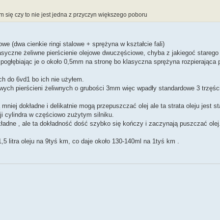
m się czy to nie jest jedna z przyczyn większego poboru
we (dwa cienkie ringi stalowe + sprężyna w kształcie fali)
yczne żeliwne pierścienie olejowe dwuczęściowe, chyba z jakiegoć starego 
 pogłębiając je o około 0,5mm na stronę bo klasyczna sprężyna rozpierająca 
 do 6vd1 bo ich nie użyłem.
jowych pierścieni żeliwnych o grubości 3mm więc wpadły standardowe 3 trzęś
iej dokładne i delikatnie mogą przepuszczać olej ale ta strata oleju jest st
i cylindra w częściowo zużytym silniku.
ładne , ale ta dokładność dość szybko się kończy i zaczynają puszczać olej
5 litra oleju na 9tyś km, co daje około 130-140ml na 1tyś km .