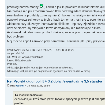
przebieg bardzo modny
, zawsze jak kupowałem kilkunastoletnie auta
Nie zostaje nic jak zmodernizować tłoki pod wzgledem drenów olejowych
ewentualnie je profilaktycznie wymienić ,bo jest to relatywnie niski kos
panewki pierwszej korby w tych v-kach to norma , jesli się w porę nie 
widoczne przy dłuższym hamowaniu silnikiem , np przy zjeżdzie z wznies
uszczelniacze są relatywnie łatwe do wymiany nie rozbierając silnika.
Aczkowiek jak ktoś mało jeżdzi to takie spozycie jeszcze jest akcepto
być problem.
Mój mocno kopcił zarówno przy hamowaniu silnikiem jak i przy przyśpie
dziwkowóz E36 KABRIO ZMODZONY STROKER M50B29
coupe m54b30
e30 M10B18 wąska youngtimer
fortwo 750turbo-daily
Polift 3,5
od dużej pojemności lepsza jest jedynie jeszcze większa..
tylni napęd jest jak sex; po co jechać na ręcznym jak można dać w pizdę
Re: Projekt długi polift + 3.2 dohc /ewentualnie 3,5 stand-a
przez
Quentil
» 16 maja 2025, 15:56
mcgiver napisał(a):
Aczkowiek jak
ktoś mało jeżdzi to takie spozycie jeszcze jest akcep
problem
.