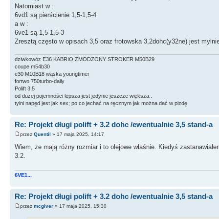
Natomiast w :
6vd1 są pierścienie 1,5-1,5-4
a w :
6ve1 są 1,5-1,5-3
Zresztą często w opisach 3,5 oraz frotowska 3,2dohc(y32ne) jest mylni
dziwkowóz E36 KABRIO ZMODZONY STROKER M50B29
coupe m54b30
e30 M10B18 wąska youngtimer
fortwo 750turbo-daily
Polift 3,5
od dużej pojemności lepsza jest jedynie jeszcze większa..
tylni napęd jest jak sex; po co jechać na ręcznym jak można dać w pizdę
Re: Projekt długi polift + 3.2 dohc /ewentualnie 3,5 stand-a
przez
Quentil
» 17 maja 2025, 14:17
Wiem, że mają różny rozmiar i to olejowe właśnie. Kiedyś zastanawiałem
3.2.
6VE1...
Re: Projekt długi polift + 3.2 dohc /ewentualnie 3,5 stand-a
przez
mcgiver
» 17 maja 2025, 15:30