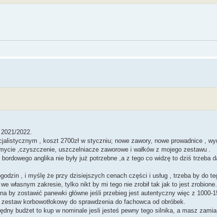
 2021/2022.
ecjalistycznym , koszt 2700zł w styczniu; nowe zawory, nowe prowadnice , w
, mycie ,czyszczenie, uszczelniacze zaworowe i wałków z mojego zestawu .
bordowego anglika nie były już potrzebne ,a z tego co widzę to dziś trzeba d
godzin , i myślę że przy dzisiejszych cenach części i usług , trzeba by do t
e własnym zakresie, tylko nikt by mi tego nie zrobił tak jak to jest zrobione.
na by zostawić panewki główne jeśli przebieg jest autentyczny więc z 1000-
nie zestaw korbowotłokowy do sprawdzenia do fachowca od obróbek.
ędny budżet to kup w nominale jesli jesteś pewny tego silnika, a masz zamiar