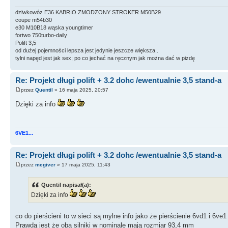
dziwkowóz E36 KABRIO ZMODZONY STROKER M50B29
coupe m54b30
e30 M10B18 wąska youngtimer
fortwo 750turbo-daily
Polift 3,5
od dużej pojemności lepsza jest jedynie jeszcze większa..
tylni napęd jest jak sex; po co jechać na ręcznym jak można dać w pizdę
Re: Projekt długi polift + 3.2 dohc /ewentualnie 3,5 stand-a
przez
Quentil
» 16 maja 2025, 20:57
Dzięki za info
6VE1...
Re: Projekt długi polift + 3.2 dohc /ewentualnie 3,5 stand-a
przez
mcgiver
» 17 maja 2025, 11:43
Quentil napisał(a):
Dzięki za info
co do pierścieni to w sieci są mylne info jako że pierścienie 6vd1 i 6ve
Prawdą jest że oba silniki w nominale mają rozmiar 93,4 mm