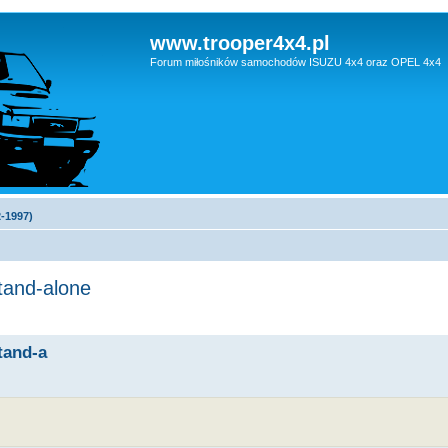
www.trooper4x4.pl
Forum miłośników samochodów ISUZU 4x4 oraz OPEL 4x4
2-1997)
stand-alone
stand-a