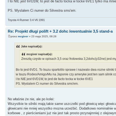
I to NIE jest 6VD1W, to jest de facto tocka w tocke 6VE1 tylko ma mni
PS. Wyslalem Ci numer do Silvestra sms'em.
Toyota 4-Runner 3.4 V6 1991
Re: Projekt długi polift + 3.2 dohc /ewentualnie 3,5 stand-a
przez
mcgiver
» 23 maja 2025, 08:28
Jake napisał(a):
mcgiver napisał(a):
Zresztą często w opisach 3,5 oraz frotowska 3,2dohc(y32ne) jest my
Bo to jest 6VD1. To Isuzu spartolilo sprawe i nazwalo dwa rozne silni
w Isuzu Rodeo/Amigo/Mu na Japonie czy ameryke jest ten sam silnik co
I to NIE jest 6VD1W, to jest de facto tocka w tocke 6VE1
PS. Wyslalem Ci numer do Silvestra sms'em.
No właśnie że nie, ale po kolei:
Wszystkie te silniki mają takie same uszczelki pod głowicą więc głow
głowicami nie mniej wszystko mozna urzeżbić. Dodatkowo nominalnie w
korbowe , z pierścieniami już nie jest tak prosto przynajmniej z olejowym