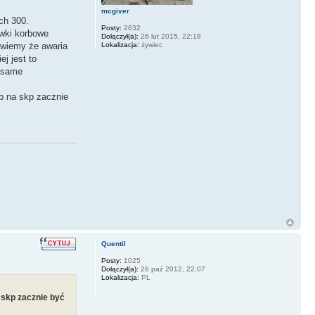
mcgiver
ch 300.
Posty:
2632
ewki korbowe
Dołączył(a):
26 lut 2015, 22:18
Lokalizacja:
żywiec
a wiemy że awaria
j jest to
t same
ub na skp zacznie
Quentil
Posty:
1025
Dołączył(a):
26 paź 2012, 22:07
Lokalizacja:
PL
a
skp zacznie być