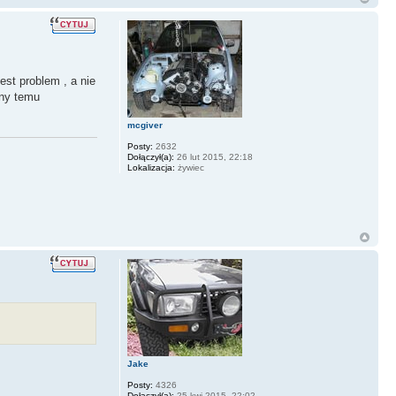
st problem , a nie
iny temu
mcgiver
Posty:
2632
Dołączył(a):
26 lut 2015, 22:18
Lokalizacja:
żywiec
Jake
Posty:
4326
Dołączył(a):
25 kwi 2015, 22:02