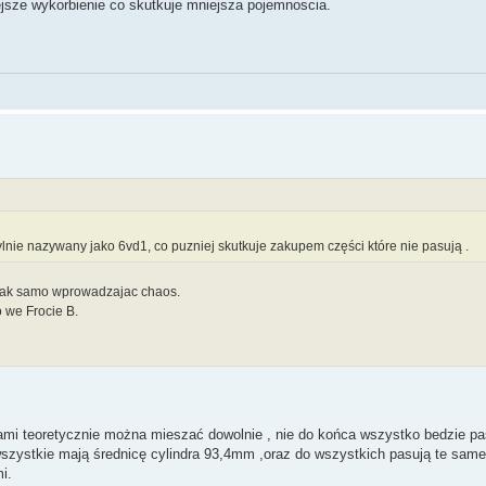
ejsze wykorbienie co skutkuje mniejsza pojemnoscia.
lnie nazywany jako 6vd1, co puzniej skutkuje zakupem części które nie pasują .
ki tak samo wprowadzajac chaos.
 we Frocie B.
icami teoretycznie można mieszać dowolnie , nie do końca wszystko bedzie 
szystkie mają średnicę cylindra 93,4mm ,oraz do wszystkich pasują te same
i.