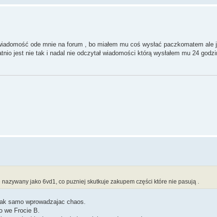
iadomość ode mnie na forum , bo miałem mu coś wysłać paczkomatem ale je
nio jest nie tak i nadal nie odczytał wiadomości którą wysłałem mu 24 godz
e nazywany jako 6vd1, co puzniej skutkuje zakupem części które nie pasują .
i tak samo wprowadzajac chaos.
o we Frocie B.