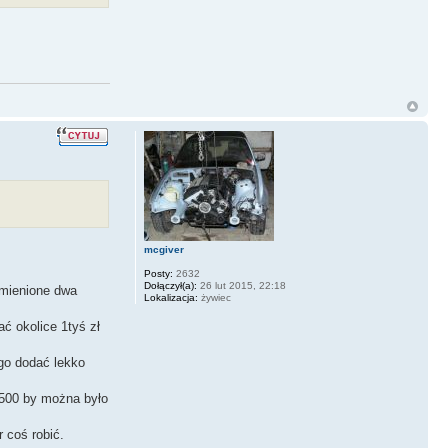
mcgiver
Posty:
2632
Dołączył(a):
26 lut 2015, 22:18
ymienione dwa
Lokalizacja:
żywiec
ać okolice 1tyś zł
ego dodać lekko
1500 by można było
 coś robić.