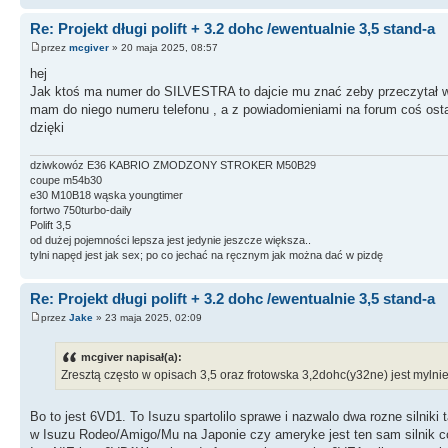
Re: Projekt długi polift + 3.2 dohc /ewentualnie 3,5 stand-a
przez
mcgiver
» 20 maja 2025, 08:57
hej
Jak ktoś ma numer do SILVESTRA to dajcie mu znać zeby przeczytał w
mam do niego numeru telefonu , a z powiadomieniami na forum coś ostat
dzięki
dziwkowóz E36 KABRIO ZMODZONY STROKER M50B29
coupe m54b30
e30 M10B18 wąska youngtimer
fortwo 750turbo-daily
Polift 3,5
od dużej pojemności lepsza jest jedynie jeszcze większa..
tylni napęd jest jak sex; po co jechać na ręcznym jak można dać w pizdę
Re: Projekt długi polift + 3.2 dohc /ewentualnie 3,5 stand-a
przez
Jake
» 23 maja 2025, 02:09
mcgiver napisał(a):
Zresztą często w opisach 3,5 oraz frotowska 3,2dohc(y32ne) jest mylni
Bo to jest 6VD1. To Isuzu spartolilo sprawe i nazwalo dwa rozne silnik
w Isuzu Rodeo/Amigo/Mu na Japonie czy ameryke jest ten sam silnik c