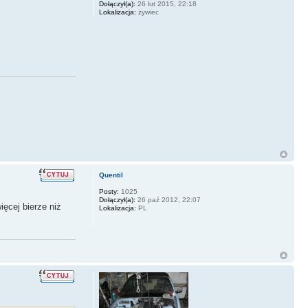
Dołączył(a):
26 lut 2015, 22:18
Lokalizacja:
żywiec
Quentil
Posty:
1025
Dołączył(a):
26 paź 2012, 22:07
ięcej bierze niż
Lokalizacja:
PL