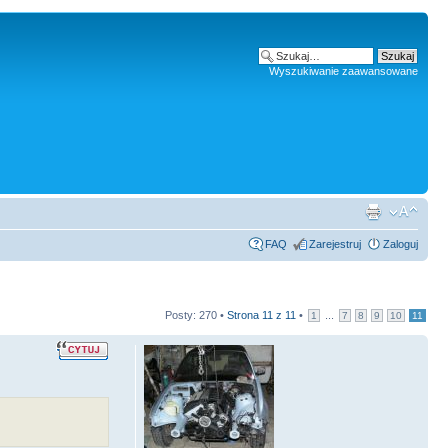
Wyszukiwanie zaawansowane
FAQ
Zarejestruj
Zaloguj
Posty: 270 •
Strona
11
z
11
•
...
1
7
8
9
10
11