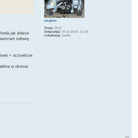
mcgiver
Posty:
2632
Dołączył(a):
26 lut 2015, 22:18
forda jak dobrze
Lokalizacja:
żywiec
pierścień żeliwny
ciowe + oczywiście
abilna w okresie
.