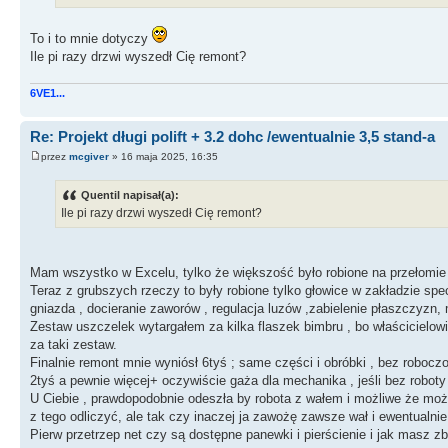
To i to mnie dotyczy
Ile pi razy drzwi wyszedł Cię remont?
6VE1...
Re: Projekt długi polift + 3.2 dohc /ewentualnie 3,5 stand-a
przez
mcgiver
» 16 maja 2025, 16:35
Quentil napisał(a):
Ile pi razy drzwi wyszedł Cię remont?
Mam wszystko w Excelu, tylko że większość było robione na przełomie
Teraz z grubszych rzeczy to były robione tylko głowice w zakładzie sp
gniazda , docieranie zaworów , regulacja luzów ,zabielenie płaszczyzn
Zestaw uszczelek wytargałem za kilka flaszek bimbru , bo właścicielowi 
za taki zestaw.
Finalnie remont mnie wyniósł 6tyś ; same części i obróbki , bez roboczo
2tyś a pewnie więcej+ oczywiście gaża dla mechanika , jeśli bez roboty w
U Ciebie , prawdopodobnie odeszła by robota z wałem i możliwe że moż
z tego odliczyć, ale tak czy inaczej ja zawożę zawsze wał i ewentual
Pierw przetrzep net czy są dostępne panewki i pierścienie i jak masz zb