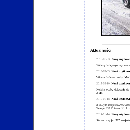
Aktualności:
2016-01-03
Nowy użytkow
Witamy kolejnego użytkownik
2015-09-09
Nowi użytkow
Witamy kolejne osoby: Macie
2015-03-10
Nowi użytkow
Kolejne osoby dołączyły do 
2.6i).
2015-01-18
Nowi użytkow
3 kolejne zarejestrowane os
Trooper 2.8 TD oraz 3.1 TDI
2014-11-14
Nowy użytkow
Strona liczy już 327 zareje