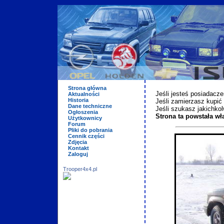
Strona główna
Jeśli jesteś posiadacz
Aktualności
Historia
Jeśli zamierzasz kupić
Dane techniczne
Jeśli szukasz jakichkol
Ogłoszenia
Strona ta powstała wł
Użytkownicy
Forum
Pliki do pobrania
Cennik części
Zdjęcia
Kontakt
Zaloguj
Trooper4x4.pl